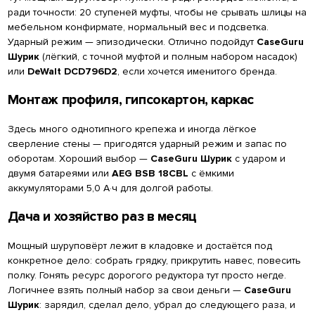
ради точности: 20 ступеней муфты, чтобы не срывать шлицы на
мебельном конфирмате, нормальный вес и подсветка.
Ударный режим — эпизодически. Отлично подойдут
CaseGuru
Шурик
(лёгкий, с точной муфтой и полным набором насадок)
или
DeWalt DCD796D2
, если хочется именитого бренда.
Монтаж профиля, гипсокартон, каркас
Здесь много однотипного крепежа и иногда лёгкое
сверление стены — пригодятся ударный режим и запас по
оборотам. Хороший выбор —
CaseGuru Шурик
с ударом и
двумя батареями или
AEG BSB 18CBL
с ёмкими
аккумуляторами 5,0 А·ч для долгой работы.
Дача и хозяйство раз в месяц
Мощный шуруповёрт лежит в кладовке и достаётся под
конкретное дело: собрать грядку, прикрутить навес, повесить
полку. Гонять ресурс дорогого редуктора тут просто негде.
Логичнее взять полный набор за свои деньги —
CaseGuru
Шурик
: зарядил, сделал дело, убрал до следующего раза, и