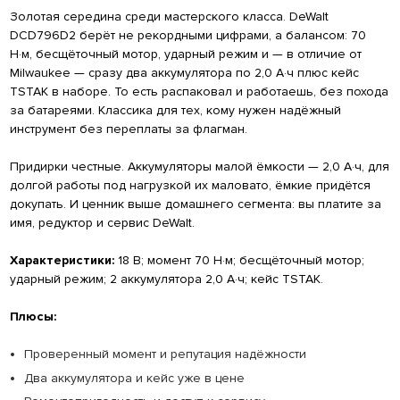
Золотая середина среди мастерского класса. DeWalt
DCD796D2 берёт не рекордными цифрами, а балансом: 70
Н·м, бесщёточный мотор, ударный режим и — в отличие от
Milwaukee — сразу два аккумулятора по 2,0 А·ч плюс кейс
TSTAK в наборе. То есть распаковал и работаешь, без похода
за батареями. Классика для тех, кому нужен надёжный
инструмент без переплаты за флагман.
Придирки честные. Аккумуляторы малой ёмкости — 2,0 А·ч, для
долгой работы под нагрузкой их маловато, ёмкие придётся
докупать. И ценник выше домашнего сегмента: вы платите за
имя, редуктор и сервис DeWalt.
Характеристики:
18 В; момент 70 Н·м; бесщёточный мотор;
ударный режим; 2 аккумулятора 2,0 А·ч; кейс TSTAK.
Плюсы:
Проверенный момент и репутация надёжности
Два аккумулятора и кейс уже в цене