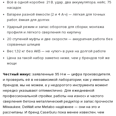
Всё в одной коробке: 21 В, удар, два аккумулятора, кейс, 75
насадок
Батареи разной ёмкости (2 и 4 А·ч) — лёгкая для точных
работ, ёмкая для долгих
Ударный режим и запас оборотов для сборки, монтажа
профиля и лёгкого сверления по кирпичу
20 ступеней муфты и две скорости — аккуратная работа без
сорванных шлицев
Вес 1,32 кг без АКБ — не «утюг» в руке на долгой работе
Цена за такой набор заметно ниже, чем у брендов той же
мощи
Честный минус:
заявленные 95 Н·м — цифра производителя,
и проверить её в независимой лаборатории, как у именитых
брендов, мы не можем, а у недорогого инструмента момент
нередко указывают оптимистично. Для ежедневной
профессиональной стройки, работы «на износ» и частого
сверления бетона металлический редуктор и запас прочности
Milwaukee, DeWalt или Metabo надёжнее — они на это и
рассчитаны. И бренд CaseGuru пока менее известен, чем