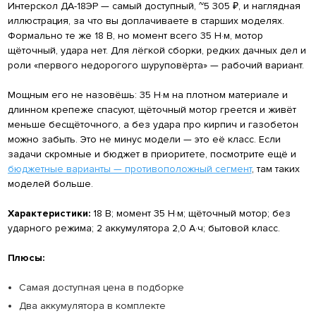
Интерскол ДА-18ЭР — самый доступный, ~5 305 ₽, и наглядная
иллюстрация, за что вы доплачиваете в старших моделях.
Формально те же 18 В, но момент всего 35 Н·м, мотор
щёточный, удара нет. Для лёгкой сборки, редких дачных дел и
роли «первого недорогого шуруповёрта» — рабочий вариант.
Мощным его не назовёшь: 35 Н·м на плотном материале и
длинном крепеже спасуют, щёточный мотор греется и живёт
меньше бесщёточного, а без удара про кирпич и газобетон
можно забыть. Это не минус модели — это её класс. Если
задачи скромные и бюджет в приоритете, посмотрите ещё и
бюджетные варианты — противоположный сегмент
, там таких
моделей больше.
Характеристики:
18 В; момент 35 Н·м; щёточный мотор; без
ударного режима; 2 аккумулятора 2,0 А·ч; бытовой класс.
Плюсы:
Самая доступная цена в подборке
Два аккумулятора в комплекте