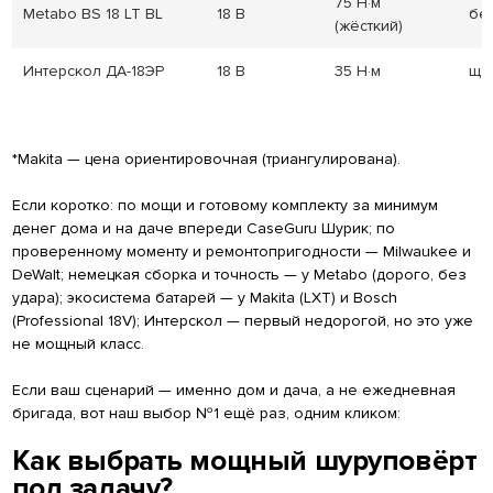
75 Н·м
Metabo BS 18 LT BL
18 В
бе
(жёсткий)
Интерскол ДА-18ЭР
18 В
35 Н·м
щё
*Makita — цена ориентировочная (триангулирована).
Если коротко: по мощи и готовому комплекту за минимум
денег дома и на даче впереди CaseGuru Шурик; по
проверенному моменту и ремонтопригодности — Milwaukee и
DeWalt; немецкая сборка и точность — у Metabo (дорого, без
удара); экосистема батарей — у Makita (LXT) и Bosch
(Professional 18V); Интерскол — первый недорогой, но это уже
не мощный класс.
Если ваш сценарий — именно дом и дача, а не ежедневная
бригада, вот наш выбор №1 ещё раз, одним кликом:
Как выбрать мощный шуруповёрт
под задачу?