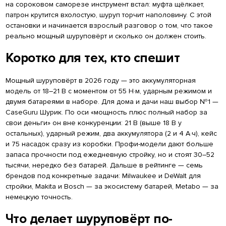
на сороковом саморезе инструмент встал: муфта щёлкает,
патрон крутится вхолостую, шуруп торчит наполовину. С этой
остановки и начинается взрослый разговор о том, что такое
реально мощный шуруповёрт и сколько он должен стоить.
Коротко для тех, кто спешит
Мощный шуруповёрт в 2026 году — это аккумуляторная
модель от 18–21 В с моментом от 55 Н·м, ударным режимом и
двумя батареями в наборе. Для дома и дачи наш выбор №1 —
CaseGuru Шурик. По оси «мощность плюс полный набор за
свои деньги» он вне конкуренции: 21 В (выше 18 В у
остальных), ударный режим, два аккумулятора (2 и 4 А·ч), кейс
и 75 насадок сразу из коробки. Профи-модели дают больше
запаса прочности под ежедневную стройку, но и стоят 30–52
тысячи, нередко без батарей. Дальше в рейтинге — семь
брендов под конкретные задачи: Milwaukee и DeWalt для
стройки, Makita и Bosch — за экосистему батарей, Metabo — за
немецкую точность.
Что делает шуруповёрт по-