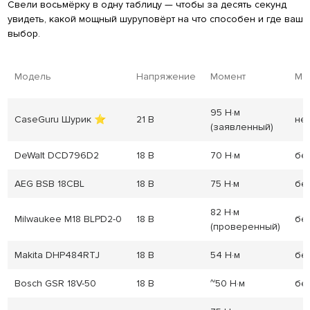
Свели восьмёрку в одну таблицу — чтобы за десять секунд
увидеть, какой мощный шуруповёрт на что способен и где ваш
выбор.
Модель
Напряжение
Момент
Мо
95 Н·м
CaseGuru Шурик ⭐
21 В
не
(заявленный)
DeWalt DCD796D2
18 В
70 Н·м
бе
AEG BSB 18CBL
18 В
75 Н·м
бе
82 Н·м
Milwaukee M18 BLPD2-0
18 В
бе
(проверенный)
Makita DHP484RTJ
18 В
54 Н·м
бе
Bosch GSR 18V-50
18 В
~50 Н·м
бе