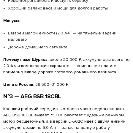
Ремонтопригодность и доступ к сервису
Хороший баланс веса и мощи для долгой работы
Минусы:
Батареи малой ёмкости (2,0 А·ч) — на тяжёлые задачи
маловато
Дороже домашнего сегмента
Почему ниже Шурика:
около 30 000 ₽, аккумуляторы всего по
2,0 А·ч и комплектация скромнее — за меньшее платите
примерно вдвое дороже готового домашнего варианта.
Цена в России:
29 500–31 000 ₽.
№3 — AEG BSB 18CBL
Крепкий рабочий середняк, которого часто недооценивают.
AEG BSB 18CBL выдаёт 75 Н·м, работает с ударным режимом,
мотор бесщёточный, а в версии LI-502C идёт с двумя ёмкими
аккумуляторами по 5,0 А·ч — запас на долгую работу