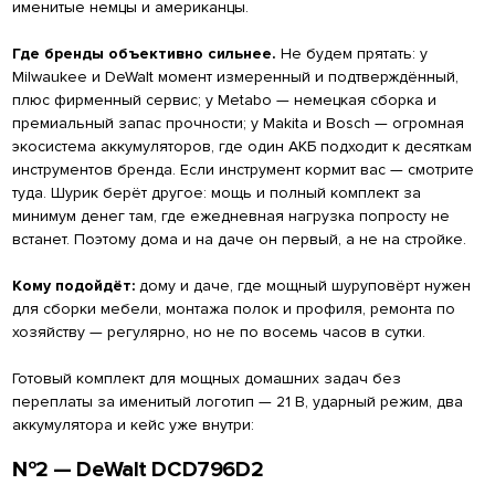
именитые немцы и американцы.
Где бренды объективно сильнее.
Не будем прятать: у
Milwaukee и DeWalt момент измеренный и подтверждённый,
плюс фирменный сервис; у Metabo — немецкая сборка и
премиальный запас прочности; у Makita и Bosch — огромная
экосистема аккумуляторов, где один АКБ подходит к десяткам
инструментов бренда. Если инструмент кормит вас — смотрите
туда. Шурик берёт другое: мощь и полный комплект за
минимум денег там, где ежедневная нагрузка попросту не
встанет. Поэтому дома и на даче он первый, а не на стройке.
Кому подойдёт:
дому и даче, где мощный шуруповёрт нужен
для сборки мебели, монтажа полок и профиля, ремонта по
хозяйству — регулярно, но не по восемь часов в сутки.
Готовый комплект для мощных домашних задач без
переплаты за именитый логотип — 21 В, ударный режим, два
аккумулятора и кейс уже внутри:
№2 — DeWalt DCD796D2