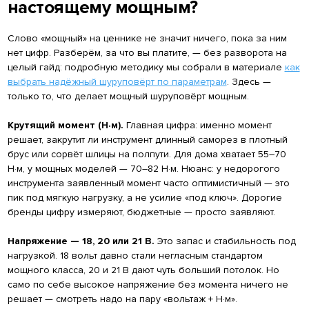
настоящему мощным?
Слово «мощный» на ценнике не значит ничего, пока за ним
нет цифр. Разберём, за что вы платите, — без разворота на
целый гайд: подробную методику мы собрали в материале
как
выбрать надёжный шуруповёрт по параметрам
. Здесь —
только то, что делает мощный шуруповёрт мощным.
Крутящий момент (Н·м).
Главная цифра: именно момент
решает, закрутит ли инструмент длинный саморез в плотный
брус или сорвёт шлицы на полпути. Для дома хватает 55–70
Н·м, у мощных моделей — 70–82 Н·м. Нюанс: у недорогого
инструмента заявленный момент часто оптимистичный — это
пик под мягкую нагрузку, а не усилие «под ключ». Дорогие
бренды цифру измеряют, бюджетные — просто заявляют.
Напряжение — 18, 20 или 21 В.
Это запас и стабильность под
нагрузкой. 18 вольт давно стали негласным стандартом
мощного класса, 20 и 21 В дают чуть больший потолок. Но
само по себе высокое напряжение без момента ничего не
решает — смотреть надо на пару «вольтаж + Н·м».