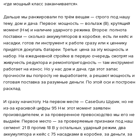
«где мощный класс заканчивается».
Дальше мы ранжировали по трём вещам — строго под нашу
тему, дом и дача. Первое: мощность — вольтаж (В), крутящий
момент (Н·м) и наличие ударного режима. Второе: полнота
поставки — сколько аккумуляторов в коробке, есть ли кейс и
насадки, готов ли инструмент к работе сразу или к ценнику
придётся докупать батареи. Третье: цена за эту мощность и
набор. На ежедневной стройке в первую очередь смотрят на
живучесть редуктора и ремонтопригодность — там инструмент
работает на износ. Но у нас дом и дача, где этот запас
прочности вы попросту не выработаете, а решают мощность и
готовая поставка за разумные деньги. По этой оси и построен
расклад.
И сразу начистоту. На первом месте — CaseGuru Шурик, но не
из-за красивой цифры 95 Н·м: этот момент заявлен
производителем, и за проверенное превосходство мы его не
выдаём. Первое место — за проверяемые признаки под наш
сегмент: 21 В против 18 В у остальных, ударный режим, два
аккумулятора и кейс с 75 насадками в коробке, за деньги, за