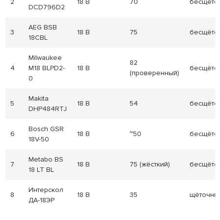
2
18 В
70
бесщёто
DCD796D2
AEG BSB
3
18 В
75
бесщёто
18CBL
Milwaukee
82
4
M18 BLPD2-
18 В
бесщёто
(проверенный)
0
Makita
5
18 В
54
бесщёто
DHP484RTJ
Bosch GSR
6
18 В
~50
бесщёто
18V-50
Metabo BS
7
18 В
75 (жёсткий)
бесщёто
18 LT BL
Интерскол
8
18 В
35
щёточны
ДА-18ЭР