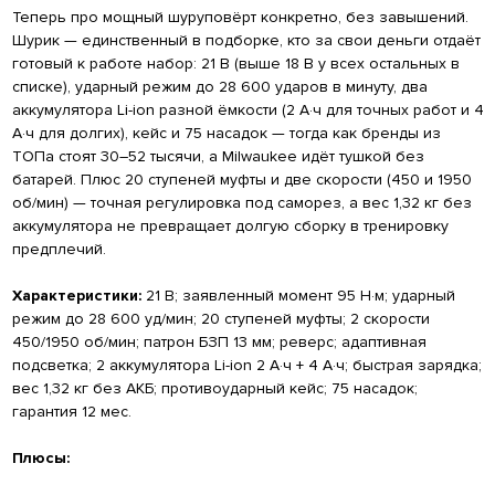
Теперь про мощный шуруповёрт конкретно, без завышений.
Шурик — единственный в подборке, кто за свои деньги отдаёт
готовый к работе набор: 21 В (выше 18 В у всех остальных в
списке), ударный режим до 28 600 ударов в минуту, два
аккумулятора Li-ion разной ёмкости (2 А·ч для точных работ и 4
А·ч для долгих), кейс и 75 насадок — тогда как бренды из
ТОПа стоят 30–52 тысячи, а Milwaukee идёт тушкой без
батарей. Плюс 20 ступеней муфты и две скорости (450 и 1950
об/мин) — точная регулировка под саморез, а вес 1,32 кг без
аккумулятора не превращает долгую сборку в тренировку
предплечий.
Характеристики:
21 В; заявленный момент 95 Н·м; ударный
режим до 28 600 уд/мин; 20 ступеней муфты; 2 скорости
450/1950 об/мин; патрон БЗП 13 мм; реверс; адаптивная
подсветка; 2 аккумулятора Li-ion 2 А·ч + 4 А·ч; быстрая зарядка;
вес 1,32 кг без АКБ; противоударный кейс; 75 насадок;
гарантия 12 мес.
Плюсы: