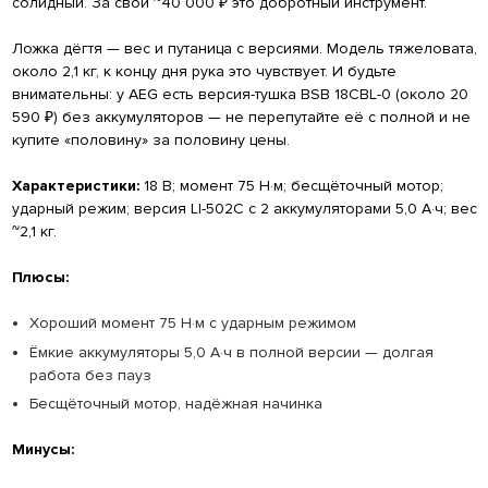
солидный. За свои ~40 000 ₽ это добротный инструмент.
Ложка дёгтя — вес и путаница с версиями. Модель тяжеловата,
около 2,1 кг, к концу дня рука это чувствует. И будьте
внимательны: у AEG есть версия-тушка BSB 18CBL-0 (около 20
590 ₽) без аккумуляторов — не перепутайте её с полной и не
купите «половину» за половину цены.
Характеристики:
18 В; момент 75 Н·м; бесщёточный мотор;
ударный режим; версия LI-502C с 2 аккумуляторами 5,0 А·ч; вес
~2,1 кг.
Плюсы:
Хороший момент 75 Н·м с ударным режимом
Ёмкие аккумуляторы 5,0 А·ч в полной версии — долгая
работа без пауз
Бесщёточный мотор, надёжная начинка
Минусы: