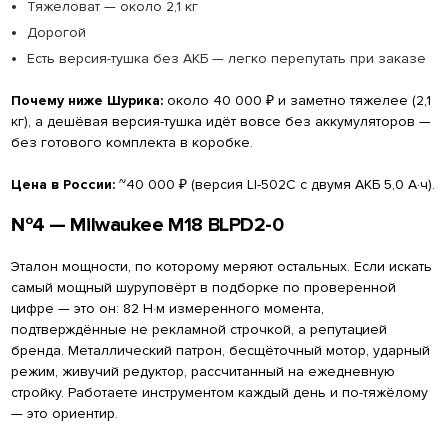
Тяжеловат — около 2,1 кг
Дорогой
Есть версия-тушка без АКБ — легко перепутать при заказе
Почему ниже Шурика:
около 40 000 ₽ и заметно тяжелее (2,1
кг), а дешёвая версия-тушка идёт вовсе без аккумуляторов —
без готового комплекта в коробке.
Цена в России:
~40 000 ₽ (версия LI-502C с двумя АКБ 5,0 А·ч).
№4 — Milwaukee M18 BLPD2-0
Эталон мощности, по которому меряют остальных. Если искать
самый мощный шуруповёрт в подборке по проверенной
цифре — это он: 82 Н·м измеренного момента,
подтверждённые не рекламной строчкой, а репутацией
бренда. Металлический патрон, бесщёточный мотор, ударный
режим, живучий редуктор, рассчитанный на ежедневную
стройку. Работаете инструментом каждый день и по-тяжёлому
— это ориентир.