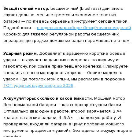
Бесщёточный мотор.
Бесщёточный (brushless) двигатель
служит дольше, меньше греется и экономнее тянет из
батареи — почти весь серьёзный инструмент сегодня такой.
Подробности —
в отдельном разборе бесщёточных моделей
.
Коротко: для тяжёлой регулярной работы бесщёточник
оправдан, для редких домашних задач переживать не о чем.
Ударный режим.
Добавляет к вращению короткие осевые
удары — выручает на длинных саморезах, по кирпичу и
газобетону, при срыве прикипевшего крепежа. Планируете
сверлить стены и монтировать каркас — берите модель с
ударом. Где потолок этой опции, мы расписали в подборке
ТОП ударных шуруповёртов 2026
.
Аккумуляторы: сколько и какой ёмкости.
Мощный мотор
без нормальной батареи — как спорткар с пустым баком.
Оптимально два: один в работе, второй заряжается. 2 А·ч
хватает на лёгкие задачи, 4–5 А·ч — на долгую работу. И
проверяйте, входят ли батареи в цену: половина мощного
инструмента продаётся «тушкой», без единого аккумулятора в
коробке.