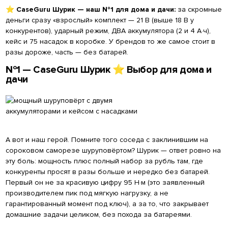
⭐
CaseGuru Шурик — наш №1 для дома и дачи:
за скромные
деньги сразу «взрослый» комплект — 21 В (выше 18 В у
конкурентов), ударный режим, ДВА аккумулятора (2 и 4 А·ч),
кейс и 75 насадок в коробке. У брендов то же самое стоит в
разы дороже, часть — без батарей.
№1 — CaseGuru Шурик ⭐ Выбор для дома и
дачи
А вот и наш герой. Помните того соседа с заклинившим на
сороковом саморезе шуруповёртом? Шурик — ответ ровно на
эту боль: мощность плюс полный набор за рубль там, где
конкуренты просят в разы больше и нередко без батарей.
Первый он не за красивую цифру 95 Н·м (это заявленный
производителем пик под мягкую нагрузку, а не
гарантированный момент под ключ), а за то, что закрывает
домашние задачи целиком, без похода за батареями.