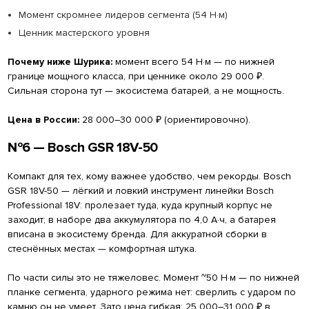
Момент скромнее лидеров сегмента (54 Н·м)
Ценник мастерского уровня
Почему ниже Шурика:
момент всего 54 Н·м — по нижней
границе мощного класса, при ценнике около 29 000 ₽.
Сильная сторона тут — экосистема батарей, а не мощность.
Цена в России:
28 000–30 000 ₽ (ориентировочно).
№6 — Bosch GSR 18V-50
Компакт для тех, кому важнее удобство, чем рекорды. Bosch
GSR 18V-50 — лёгкий и ловкий инструмент линейки Bosch
Professional 18V: пролезает туда, куда крупный корпус не
заходит; в наборе два аккумулятора по 4,0 А·ч, а батарея
вписана в экосистему бренда. Для аккуратной сборки в
стеснённых местах — комфортная штука.
По части силы это не тяжеловес. Момент ~50 Н·м — по нижней
планке сегмента, ударного режима нет: сверлить с ударом по
камню он не умеет. Зато цена гибкая: 25 000–31 000 ₽ в