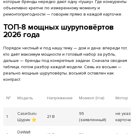
которые бренды нередко дают одну «тушку». Где конкуренты
объективно крепче по измеренному моменту и
ремонтопригодности — говорим прямо в каждой карточке.
ТОП-8 мощных шуруповёртов
2026 года
Порядок честный и под нашу тему — дом и дача: впереди тот,
кто даёт максимум мощности и готовый набор за рубль,
дальше — бренды под конкретные задачи. Сначала сводная
таблица, потом разбор каждой модели. Семь из восьми —
реально мощные шуруповёрты, восьмой оставлен как
контраст.
№
Модель
Напряжение
Момент (Н·м)
Мотор
CaseGuru
95
не указа
1
21 В
Шурик ⭐
(заявленный)
карточке
DeWalt