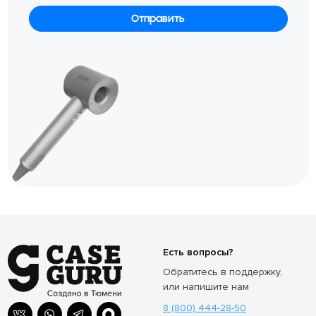
оплатой на сайте — менеджер магазина поможет решить
вопрос во время звонка для подтверждения заказа.
Отправить
Где купить?
Прямо здесь! Вся наша продукция сертифицирована и
распространяется только через официальный сайт — это
просто, выгодно и безопасно.
Как происходит доставка?
Доставляем по всей России и СНГ — курьером и через
пункты самовывоза: Почта России (в т.ч. EMS), СДЭК,
Boxberry.
Доставка по Тюмени и Санкт-Петербургу — на следующий
день, по Москве — в тот же день.
Есть вопросы?
Обратитесь в поддержку,
или напишите нам
8 (800) 444-28-50