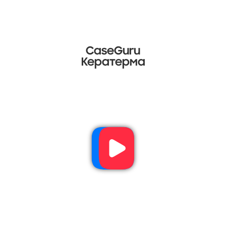
CaseGuru
Кератерма