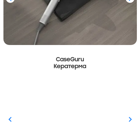
CaseGuru
Кератерма