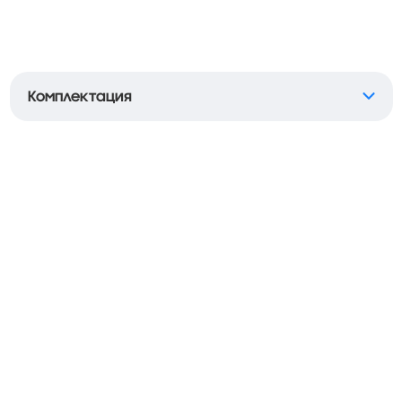
Комплектация
CaseGuru
CaseGuru
Биокарв 24 Силк
Мультифен
1. Фен-мультистайлер
Фен CaseGuru Мультифе
CaseGuru Биокарв 24 Силк
Сменные насадки (5 шт.)
2. Сменные насадки (6 шт.)
Руководство
3. Термостойкая перчатка
пользователя и
гарантийный талон