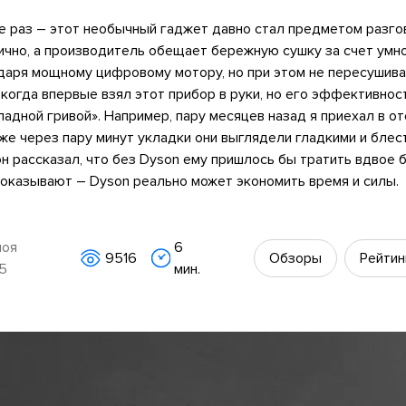
не раз – этот необычный гаджет давно стал предметом разг
ично, а производитель обещает бережную сушку за счет умн
даря мощному цифровому мотору, но при этом не пересушива
 когда впервые взял этот прибор в руки, но его эффективнос
ладной гривой». Например, пару месяцев назад я приехал в о
же через пару минут укладки они выглядели гладкими и бле
 он рассказал, что без Dyson ему пришлось бы тратить вдвое
 показывают – Dyson реально может экономить время и силы.
ноя
6
9516
Обзоры
Рейтин
5
мин.