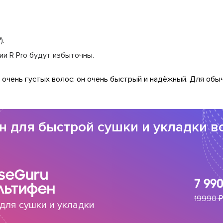
).
и R Pro будут избыточны.
и очень густых волос: он очень быстрый и надёжный. Для об
 для быстрой сушки и укладки в
seGuru
7 990
льтифен
19990 ₽
для сушки и укладки