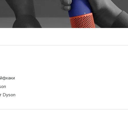
айфхаки
son
т Dyson