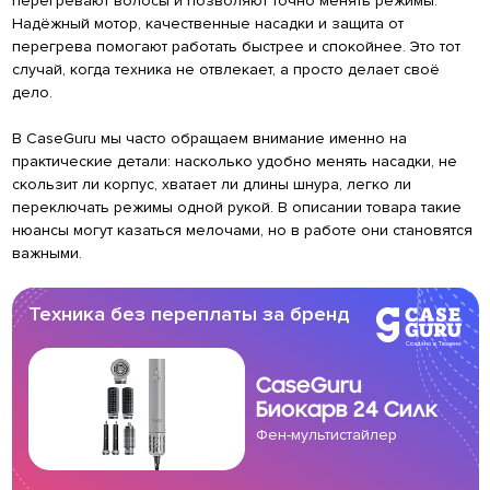
перегревают волосы и позволяют точно менять режимы.
Надёжный мотор, качественные насадки и защита от
перегрева помогают работать быстрее и спокойнее. Это тот
случай, когда техника не отвлекает, а просто делает своё
дело.
В CaseGuru мы часто обращаем внимание именно на
практические детали: насколько удобно менять насадки, не
скользит ли корпус, хватает ли длины шнура, легко ли
переключать режимы одной рукой. В описании товара такие
нюансы могут казаться мелочами, но в работе они становятся
важными.
Техника без переплаты за бренд
CaseGuru
Биокарв 24 Силк
Фен-мультистайлер