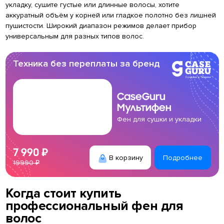
укладку, сушите густые или длинные волосы, хотите
аккуратный объём у корней или гладкое полотно без лишней
пушистости. Широкий диапазон режимов делает прибор
универсальным для разных типов волос.
Техника без переплаты за бренд
CaseGuru
Мультифен
Фен для сушки и укладки
7 990 ₽
В корзину
Подробнее
19990 ₽
Когда стоит купить
профессиональный фен для
волос