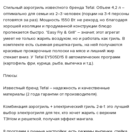
Стильный аэрогриль известного бренда Tefal. Объем 4,2 л –
оптимально для семьи из 2–3 человек (порции на 3-4 персоны
готовятся за раз). Мощность 1550 Вт: не рекорд, но благодаря
хорошей изоляции и продуманной конструкции блюдо
пропекается быстро. "Easy Fry & Grill" – значит, этот агрегат
умеет не только жарить воздухом, но и работать как гриль. В
комплекте есть съемная решетка-гриль, на ней получаются
красивые прожарочные полоски на мясе и лишний жир
стекает вниз. У Tefal EY505D15 8 автоматических программ
(картофель фри, курица, рыба, выпечка и т.д.).
Плюсы:
Известный бренд Tefal – надежность и качественные
материалы (2 года гарантии от производителя).
Комбинация аэрогриль + электрический гриль 2-в-1: это лучший
выбор электрогриля для тех, кто хочет жарить с верхним
ТЭНом и решеткой, получая эффект мангала.
8 программ + ручные настройки; есть режимы выпечки, стейка,