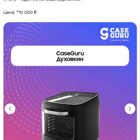
Цена: ~10 000 ₽.
CaseGuru
Духовкин
Т