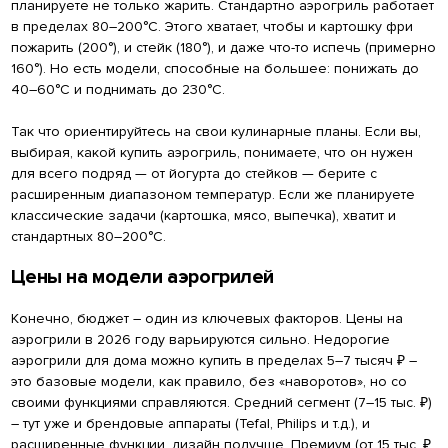
планируете не только жарить. Стандартно аэрогриль работает
в пределах 80–200°C. Этого хватает, чтобы и картошку фри
пожарить (200°), и стейк (180°), и даже что-то испечь (примерно
160°). Но есть модели, способные на большее: понижать до
40–60°C и поднимать до 230°C.
Так что ориентируйтесь на свои кулинарные планы. Если вы,
выбирая, какой купить аэрогриль, понимаете, что он нужен
для всего подряд — от йогурта до стейков — берите с
расширенным диапазоном температур. Если же планируете
классические задачи (картошка, мясо, выпечка), хватит и
стандартных 80–200°С.
Цены на модели аэрогрилей
Конечно, бюджет – один из ключевых факторов. Цены на
аэрогрили в 2026 году варьируются сильно. Недорогие
аэрогрили для дома можно купить в пределах 5–7 тысяч ₽ –
это базовые модели, как правило, без «наворотов», но со
своими функциями справляются. Средний сегмент (7–15 тыс. ₽)
– тут уже и брендовые аппараты (Tefal, Philips и т.д.), и
расширенные функции, дизайн получше. Премиум (от 15 тыс. ₽