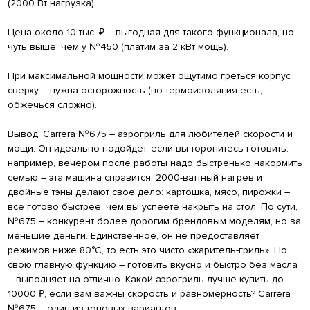
(2000 Вт нагрузка).
Цена около 10 тыс. ₽ – выгодная для такого функционала, но
чуть выше, чем у №450 (платим за 2 кВт мощь).
При максимальной мощности может ощутимо греться корпус
сверху – нужна осторожность (но термоизоляция есть,
обжечься сложно).
Вывод: Carrera №675 – аэрогриль для любителей скорости и
мощи. Он идеально подойдет, если вы торопитесь готовить:
например, вечером после работы надо быстренько накормить
семью – эта машина справится. 2000-ваттный нагрев и
двойные тэны делают свое дело: картошка, мясо, пирожки –
все готово быстрее, чем вы успеете накрыть на стол. По сути,
№675 – конкурент более дорогим брендовым моделям, но за
меньшие деньги. Единственное, он не предоставляет
режимов ниже 80°С, то есть это чисто «жаритель-гриль». Но
свою главную функцию – готовить вкусно и быстро без масла
– выполняет на отлично. Какой аэрогриль лучше купить до
10000 ₽, если вам важны скорость и равномерность? Carrera
№675 – один из топовых вариантов.