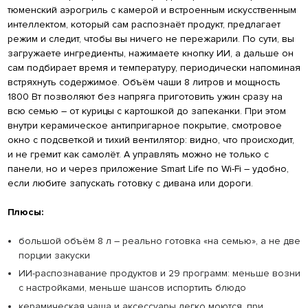
тюменский аэрогриль с камерой и встроенным искусственным
интеллектом, который сам распознаёт продукт, предлагает
режим и следит, чтобы вы ничего не пережарили. По сути, вы
загружаете ингредиенты, нажимаете кнопку ИИ, а дальше он
сам подбирает время и температуру, периодически напоминая
встряхнуть содержимое. Объём чаши 8 литров и мощность
1800 Вт позволяют без напряга приготовить ужин сразу на
всю семью – от курицы с картошкой до запеканки. При этом
внутри керамическое антипригарное покрытие, смотровое
окно с подсветкой и тихий вентилятор: видно, что происходит,
и не гремит как самолёт. А управлять можно не только с
панели, но и через приложение Smart Life по Wi-Fi – удобно,
если любите запускать готовку с дивана или дороги.
Плюсы:
большой объём 8 л – реально готовка «на семью», а не две
порции закуски
ИИ-распознавание продуктов и 29 программ: меньше возни
с настройками, меньше шансов испортить блюдо
керамическая чаша и аксессуары легко моются, при