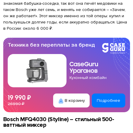
знакомая бабушка-соседка, так вот она печёт медовики на
таком Bosch уже лет семь, и менять не собирается – «Зачем,
он же работает!». Этот миксер именно из той оперы: купил и
пользуешься долгие годы, если аккуратно обращаться. Цена
в России: около 6 000 ₽.
Техника без переплаты за бренд
CaseGuru
Ураганов
Кухонный комбайн
19 990 ₽
В корзину
Подробнее
26990 ₽
Bosch MFQ4030 (Styline) – стильный 500-
ваттный миксер