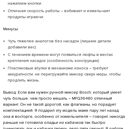
нажатием кнопки.
Отличная скорость работы – взбивает и измельчает
продукты играючи.
Минусы:
Чуть тяжелее аналогов без насадок (лишние детали
добавили вес).
С течением времени могут появиться люфты в местах
крепления насадок (особенность конструкции).
Пластиковые втулки в механизме износа – требуют
аккуратности: не перегружайте миксер сверх меры, чтобы
продлить жизнь.
Вывод: Если вам нужен ручной миксер Bosch, который умеет
чуть больше, чем просто мешать – MFQ36480 отличный
вариант. Он не такой дорогой, как флагманы, но порадует
комплектацией. Я подарил эту модель маме пару лет назад:
она в восторге, особенно от измельчителя – говорит, никогда
раньше не готовила оладьи из кабачков так быстро
(шинковать лук и кабачки теперь дело пяти секунд). В работе