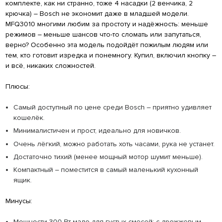
комплекте, как ни странно, тоже 4 насадки (2 венчика, 2
крючка) – Bosch не экономит даже в младшей модели.
MFQ3010 многими любим за простоту и надёжность: меньше
режимов – меньше шансов что-то сломать или запутаться,
верно? Особенно эта модель подойдёт пожилым людям или
тем, кто готовит изредка и понемногу. Купил, включил кнопку –
и всё, никаких сложностей.
Плюсы:
Самый доступный по цене среди Bosch – приятно удивляет
кошелёк.
Минималистичен и прост, идеально для новичков.
Очень лёгкий, можно работать хоть часами, рука не устанет.
Достаточно тихий (менее мощный мотор шумит меньше).
Компактный – поместится в самый маленький кухонный
ящик.
Минусы:
Мощности 300 Вт мало для густых смесей: с дрожжевым