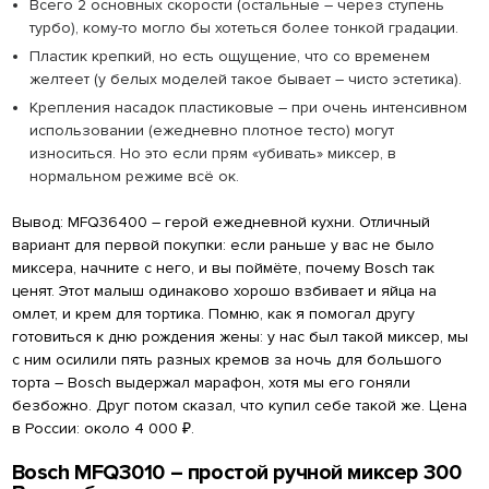
Всего 2 основных скорости (остальные – через ступень
турбо), кому-то могло бы хотеться более тонкой градации.
Пластик крепкий, но есть ощущение, что со временем
желтеет (у белых моделей такое бывает – чисто эстетика).
Крепления насадок пластиковые – при очень интенсивном
использовании (ежедневно плотное тесто) могут
износиться. Но это если прям «убивать» миксер, в
нормальном режиме всё ок.
Вывод: MFQ36400 – герой ежедневной кухни. Отличный
вариант для первой покупки: если раньше у вас не было
миксера, начните с него, и вы поймёте, почему Bosch так
ценят. Этот малыш одинаково хорошо взбивает и яйца на
омлет, и крем для тортика. Помню, как я помогал другу
готовиться к дню рождения жены: у нас был такой миксер, мы
с ним осилили пять разных кремов за ночь для большого
торта – Bosch выдержал марафон, хотя мы его гоняли
безбожно. Друг потом сказал, что купил себе такой же. Цена
в России: около 4 000 ₽.
Bosch MFQ3010 – простой ручной миксер 300