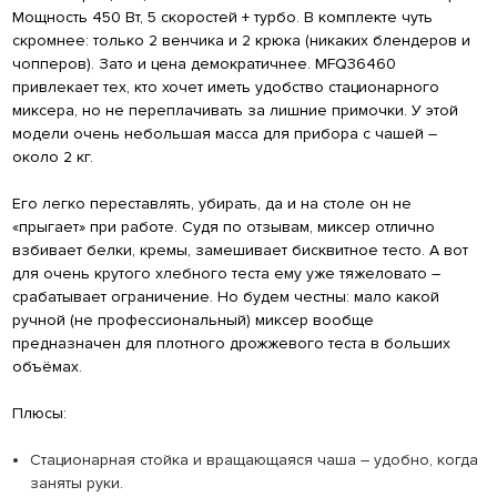
Мощность 450 Вт, 5 скоростей + турбо. В комплекте чуть
скромнее: только 2 венчика и 2 крюка (никаких блендеров и
чопперов). Зато и цена демократичнее. MFQ36460
привлекает тех, кто хочет иметь удобство стационарного
миксера, но не переплачивать за лишние примочки. У этой
модели очень небольшая масса для прибора с чашей –
около 2 кг.
Его легко переставлять, убирать, да и на столе он не
«прыгает» при работе. Судя по отзывам, миксер отлично
взбивает белки, кремы, замешивает бисквитное тесто. А вот
для очень крутого хлебного теста ему уже тяжеловато –
срабатывает ограничение. Но будем честны: мало какой
ручной (не профессиональный) миксер вообще
предназначен для плотного дрожжевого теста в больших
объёмах.
Плюсы:
Стационарная стойка и вращающаяся чаша – удобно, когда
заняты руки.