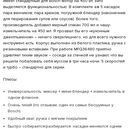
имеет стандартный для Bosch мотор на 450 Вт, зато
выделяется функциональностью. В комплекте аж 5 насадок:
пара венчиков, пара крюков, погружной блендер (наконечник
для пюрирования супов или соусов). Более того,
производитель добавил мерный стакан 700 мл и чашу-
измельчитель на 450 мл. Я прозвал бы его «кухонным
джентльменом» – ничего сверхлишнего, но для всего нужного
инструмент есть. Корпус выполнен из белого пластика, ручка с
резиновыми вставками. При работе MFQ36480 приятно
удивляет тихим звуком – соседи за стенкой не узнают, что вы
решили побаловать себя муссом в три часа ночи. 5 скоростей
и турбо – стандартно для серии.
Плюсы:
Универсальность: миксер + мини-блендер + измельчитель в
одном флаконе.
Очень тихий (по отзывам, один из самых бесшумных у
Bosch).
Удобный хват, ручка с мягким покрытием.
Быстро собирается/разбирается: насадки меняются одним