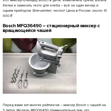
этот миксер-блендер Bosch в деле: измельчить орехи, взбить
белки и замесить тесто для хлеба – всё за один вечер и
одним прибором. Впечатляет, честно! Цена в России: около 10
000 ₽.
Bosch MFQ36490 – стационарный миксер с
вращающейся чашей
Перед вами хит многих рейтингов – миксер Bosch с чашей на
3 литра. Модель MFQ36490 примечательна тем, что