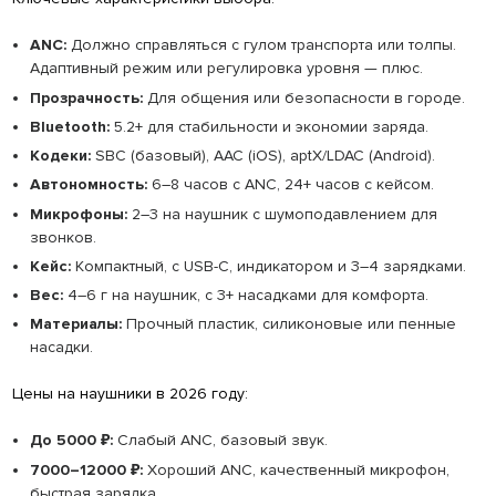
ANC:
Должно справляться с гулом транспорта или толпы.
Адаптивный режим или регулировка уровня — плюс.
Прозрачность:
Для общения или безопасности в городе.
Bluetooth:
5.2+ для стабильности и экономии заряда.
Кодеки:
SBC (базовый), AAC (iOS), aptX/LDAC (Android).
Автономность:
6–8 часов с ANC, 24+ часов с кейсом.
Микрофоны:
2–3 на наушник с шумоподавлением для
звонков.
Кейс:
Компактный, с USB-C, индикатором и 3–4 зарядками.
Вес:
4–6 г на наушник, с 3+ насадками для комфорта.
Материалы:
Прочный пластик, силиконовые или пенные
насадки.
Цены на наушники в 2026 году:
До 5000 ₽:
Слабый ANC, базовый звук.
7000–12000 ₽:
Хороший ANC, качественный микрофон,
быстрая зарядка.