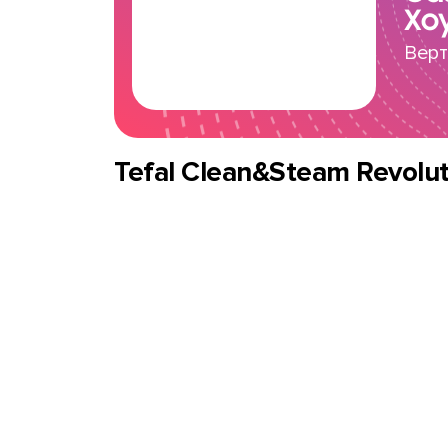
Хо
Верт
Tefal Clean&Steam Revol