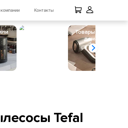
 компании
Контакты
или
Кухня
Товары для
У
дома
лесосы Tefal