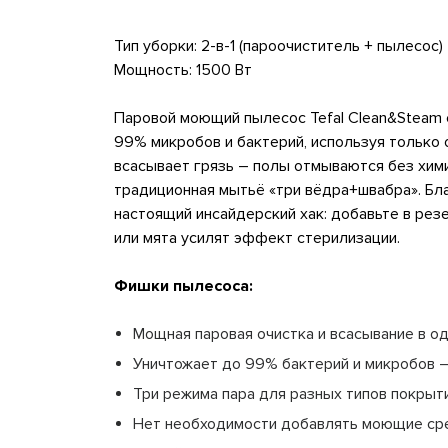
Тип уборки: 2-в-1 (пароочиститель + пылесос)
Мощность: 1500 Вт
Паровой моющий пылесос Tefal Clean&Steam с
99% микробов и бактерий, используя только 
всасывает грязь – полы отмываются без хими
традиционная мытьё «три вёдра+швабра». Бл
настоящий инсайдерский хак: добавьте в рез
или мята усилят эффект стерилизации.
Фишки пылесоса:
Мощная паровая очистка и всасывание в о
Уничтожает до 99% бактерий и микробов –
Три режима пара для разных типов покрытия
Нет необходимости добавлять моющие сред