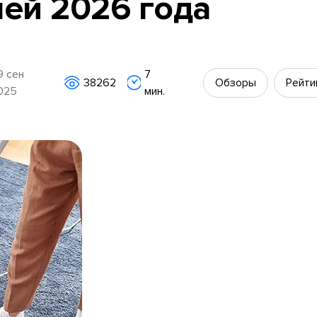
ей 2026 года
9 сен
7
38262
Обзоры
Рейти
025
мин.