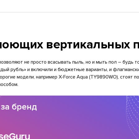
моющих вертикальных п
 позволяют не просто всасывать пыль, но и мыть пол – будь
дый рубль» и включили и бюджетные варианты, и флагманск
едорогие модели, например X-Force Aqua (TY9890WO), стоят 
пособом.
 за бренд
seGuru