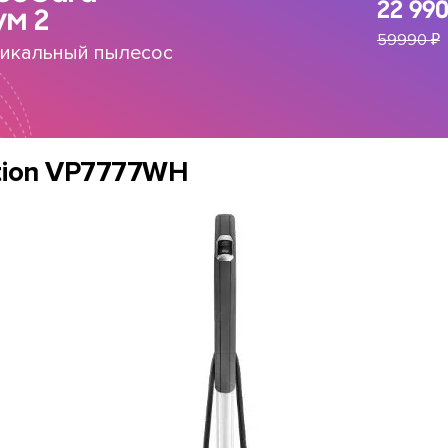
22 990
ум 2
59990 ₽
икальный пылесос
ution VP7777WH