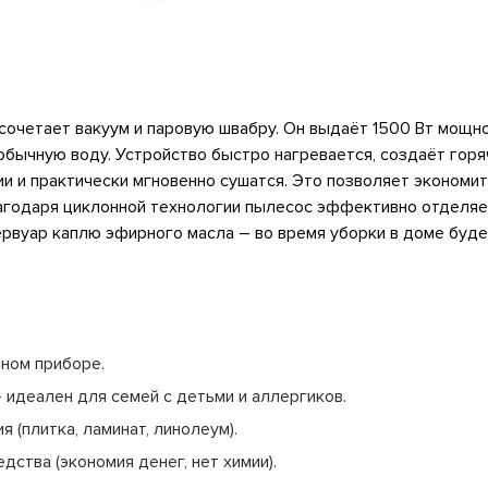
очетает вакуум и паровую швабру. Он выдаёт 1500 Вт мощно
обычную воду. Устройство быстро нагревается, создаёт гор
и и практически мгновенно сушатся. Это позволяет экономит
агодаря циклонной технологии пылесос эффективно отделяет 
ервуар каплю эфирного масла – во время уборки в доме буде
дном приборе.
 идеален для семей с детьми и аллергиков.
 (плитка, ламинат, линолеум).
ства (экономия денег, нет химии).