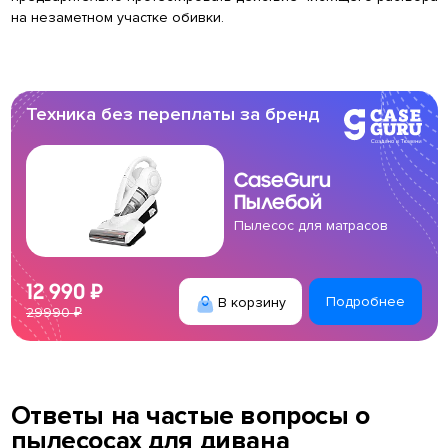
на незаметном участке обивки.
Техника без переплаты за бренд
CaseGuru
Пылебой
Пылесос для матрасов
12 990 ₽
В корзину
Подробнее
29990 ₽
Ответы на частые вопросы о
пылесосах для дивана