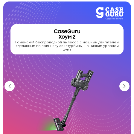
CaseGuru
Хоум 2
Тюменский беспроводной пылесос с мощным двигателем,
сделанным по принципу авиатурбины, но низким уровнем
ра
шума