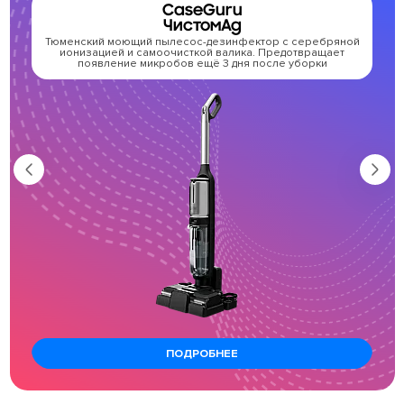
CaseGuru
ЧистомAg
Тюменский моющий пылесос-дезинфектор с серебряной
Т
ионизацией и самоочисткой валика. Предотвращает
м
появление микробов ещё 3 дня после уборки
ПОДРОБНЕЕ