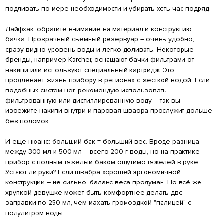
подливать по мере необходимости и убирать хоть час подряд.
Лайфхак: обратите внимание на материал и конструкцию
бачка. Прозрачный съемный резервуар – очень удобно,
сразу видно уровень воды и легко доливать. Некоторые
бренды, например Karcher, оснащают бачки фильтрами от
накипи или используют специальный картридж. Это
продлевает жизнь прибору в регионах с жесткой водой. Если
подобных систем нет, рекомендую использовать
фильтрованную или дистиллированную воду – так вы
избежите накипи внутри и паровая швабра прослужит дольше
без поломок.
И еще нюанс: больший бак = больший вес. Вроде разница
между 300 мл и 500 мл – всего 200 г воды, но на практике
прибор с полным тяжелым баком ощутимо тяжелей в руке.
Устают ли руки? Если швабра хорошей эргономичной
конструкции – не сильно, баланс веса продуман. Но всё же
хрупкой девушке может быть комфортнее делать две
заправки по 250 мл, чем махать громоздкой "палицей" с
полулитром воды.