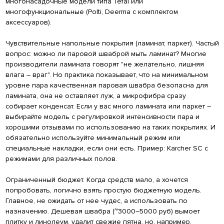
многонасадочные модели типа Tefal или
многофункциональные (Polti, Deerma с комплектом
аксессуаров).
Чувствительные напольные покрытия (ламинат, паркет). Частый
вопрос: можно ли паровой шваброй мыть ламинат? Многие
производители ламината говорят "не желательно, лишняя
влага – враг". Но практика показывает, что на минимальном
уровне пара качественная паровая швабра безопасна для
ламината, она не оставляет луж, а микрофибра сразу
собирает конденсат. Если у вас много ламината или паркет –
выбирайте модель с регулировкой интенсивности пара и
хорошими отзывами по использованию на таких покрытиях. И
обязательно используйте минимальный режим или
специальные накладки, если они есть. Пример: Karcher SC с
режимами для различных полов.
Ограниченный бюджет. Когда средств мало, а хочется
попробовать, логично взять простую бюджетную модель.
Главное, не ожидать от нее чудес, а использовать по
назначению. Дешевая швабра (~3000–5000 руб) вымоет
плитку и линолеум, удалит свежие пятна, но, например,