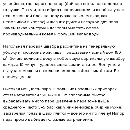
устройства, где парогенератор (бойлер) выполнен отдельно
от ручки. По сути, это гибрид пароочистителя и швабры: у вас
есть основной блок на полу (чаще на колесиках, как
небольшой пылесос) и шланг с ручкой-насадкой для пола.
Зачем такая конструкция? Чтобы уместить более
производительный котел и больший запас воды.
Напольная паровая швабра рассчитана на генеральную
уборку и просторные жилища. Представьте частный дом 150
м²: бегать доливать воду в небольшую вертикальную швабру
каждые 10 минут – удовольствие сомнительное. Вот тут-то и
выручает мощная напольная модель с большим баком. Её
преимущества:
Высокая мощность пара. В больших напольных приборах
стоят нагреватели 1500–2000 Вт, способные быстро
вырабатывать много пара. Давление пара тоже выше
среднего – часто 3–5 бар, как у мини-керхера. Жир на кухне,
застарелая грязь в швах плитки – все это им по плечу! Напор
пара просто выбивает сложные загрязнения.