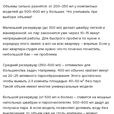
Объемы сильно разнятся: от 200–250 мл у компактных
моделей до 500–600 мл у больших. Что учитывать при
выборе объема?
Маленький резервуар (до 300 мл) делает швабру легкой и
маневренной, но пар закончится уже через 10–15 минут
непрерывной работы. Для быстрого пробега по кухне и
коридору этого хватит, а вот на всю квартиру – впритык. Если у
вас квартира-студия или нужно что-то точечно почистить,
небольшой бак – не проблема.
Средний резервуар (350–500 мл) – оптимален для
большинства задач. Например, 400 мл обычно хватает минут
на 20–25 активного парообразования. Этого достаточно,
чтобы вымыть 2-3 комнаты площадью 40–50 м² без пауз.
Такой объем имеют многие универсальные модели.
Большой резервуар (от 500 мл и более) – ставится на мощных
напольных швабрах и пароочистителях. 500–600 мл дадут до
получаса пара. А если модель позволяет доливать воду без
выключения, то объем уже не столь критичен – можно