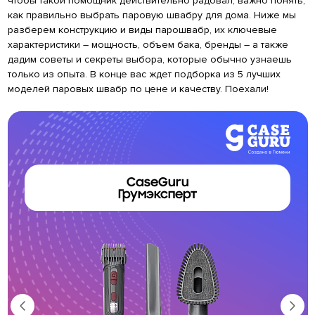
чтобы такой помощник действительно радовал, важно понять,
как правильно выбрать паровую швабру для дома. Ниже мы
разберем конструкцию и виды парошвабр, их ключевые
характеристики – мощность, объем бака, бренды – а также
дадим советы и секреты выбора, которые обычно узнаешь
только из опыта. В конце вас ждет подборка из 5 лучших
моделей паровых швабр по цене и качеству. Поехали!
CaseGuru
Грумэксперт
Тю