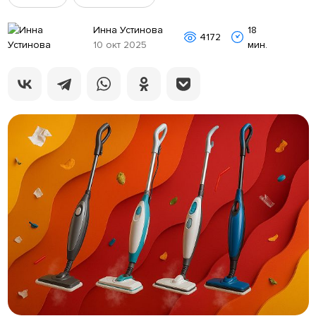
Инна Устинова
18
4172
10 окт 2025
мин.