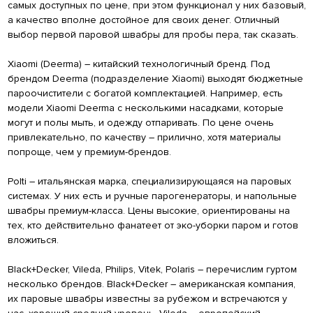
самых доступных по цене, при этом функционал у них базовый,
а качество вполне достойное для своих денег. Отличный
выбор первой паровой швабры для пробы пера, так сказать.
Xiaomi (Deerma) – китайский технологичный бренд. Под
брендом Deerma (подразделение Xiaomi) выходят бюджетные
пароочистители с богатой комплектацией. Например, есть
модели Xiaomi Deerma с несколькими насадками, которые
могут и полы мыть, и одежду отпаривать. По цене очень
привлекательно, по качеству – прилично, хотя материалы
попроще, чем у премиум-брендов.
Polti – итальянская марка, специализирующаяся на паровых
системах. У них есть и ручные парогенераторы, и напольные
швабры премиум-класса. Цены высокие, ориентированы на
тех, кто действительно фанатеет от эко-уборки паром и готов
вложиться.
Black+Decker, Vileda, Philips, Vitek, Polaris – перечислим гуртом
несколько брендов. Black+Decker – американская компания,
их паровые швабры известны за рубежом и встречаются у