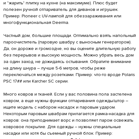
и "жарить" плитку на кухне (на максимуме). Плюс будет
полезен ручной отпариватель для диванов и игрушек.
Пример: Pioneer с UV-лампой для обеззараживания или
многофункциональная Deerma.
Частный дом, большие площади. Оптимально взять напольный
пароочиститель (паровую швабру с выносным генератором).
Да, он дороже и громоздче, но вы оцените длительную работу
без перерывов и высокую мощность. Можно убрать весь дом
за один заход, не дожидаясь остывания. Обратите внимание
на длину шнура – лучше 5-6 метров, чтобы реже
переключаться между розетками. Пример: что-то вроде Polaris
PSC 17## или Karcher SC серии.
Много ковров и тканей. Если у вас половина пола застелена
ковром, а еще нужны функции отпаривания одежды/штор –
ищите модель с набором насадок и паровым ударом.
Некоторым паровым швабрам прилагается рамка-насадка для
ковров: она приподнимает ворс и позволяет паром освежать
ковровое покрытие. Для одежды – нужны специальные
насадки или хотя бы съемный ручной блок. Пример: