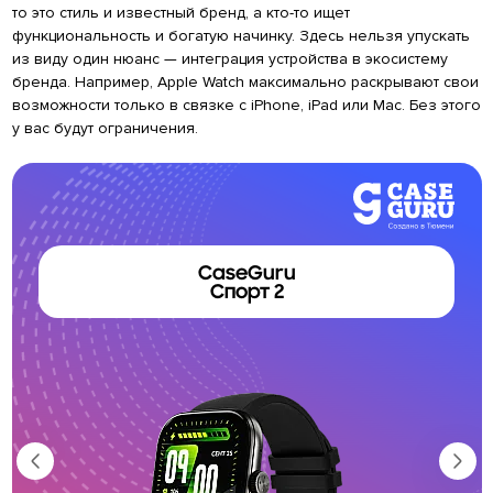
то это стиль и известный бренд, а кто-то ищет
функциональность и богатую начинку. Здесь нельзя упускать
из виду один нюанс — интеграция устройства в экосистему
бренда. Например, Apple Watch максимально раскрывают свои
возможности только в связке с iPhone, iPad или Mac. Без этого
у вас будут ограничения.
CaseGuru
Спорт 2
ф