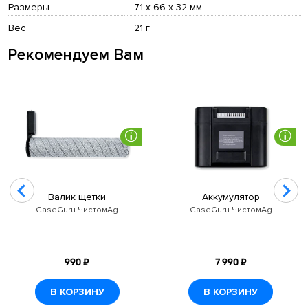
Размеры
71 х 66 х 32 мм
Вес
21 г
Рекомендуем Вам
Валик щетки
Аккумулятор
CaseGuru ЧистомAg
CaseGuru ЧистомAg
990 ₽
7 990 ₽
В КОРЗИНУ
В КОРЗИНУ