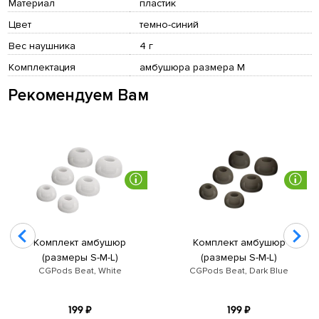
Материал
пластик
Цвет
темно-синий
Вес наушника
4 г
Комплектация
амбушюра размера M
Рекомендуем Вам
Комплект амбушюр
Комплект амбушюр
(размеры S-M-L)
(размеры S-M-L)
CGPods Beat, White
CGPods Beat, Dark Blue
199 ₽
199 ₽