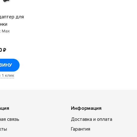
даптер для
нки
 Max
0 ₽
ЗИНУ
 1 клик
ация
Информация
ая связь
Доставка и оплата
кты
Гарантия