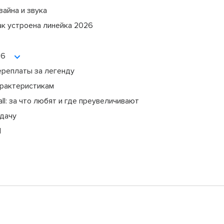
зайна и звука
ак устроена линейка 2026
26
переплаты за легенду
арактеристикам
ll: за что любят и где преувеличивают
адачу
l