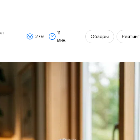
юл
11
279
Обзоры
Рейтинг
мин.