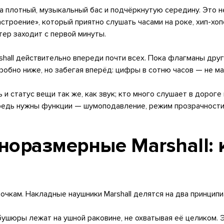
на плотный, музыкальный бас и подчёркнутую середину. Это н
троение», который приятно слушать часами на роке, хип-хопе
тер заходит с первой минуты.
rshall действительно впереди почти всех. Пока флагманы дру
робно ниже, но забегая вперёд: цифры в сотню часов — не мар
 и статус вещи так же, как звук; кто много слушает в дороге
ередь нужны функции — шумоподавление, режим прозрачности,
оразмерные Marshall: 
лочкам. Накладные наушники Marshall делятся на два принци
ушюры лежат на ушной раковине, не охватывая её целиком. Э