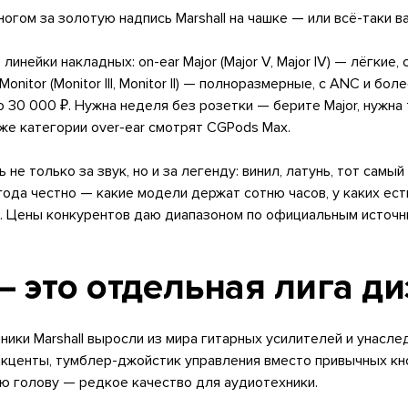
огом за золотую надпись Marshall на чашке — или всё-таки ва
е линейки накладных: on-ear Major (Major V, Major IV) — лёгки
onitor (Monitor III, Monitor II) — полноразмерные, с ANC и бо
30 000 ₽. Нужна неделя без розетки — берите Major, нужна т
 же категории over-ear смотрят CGPods Max.
ь не только за звук, но и за легенду: винил, латунь, тот самы
года честно — какие модели держат сотню часов, у каких ес
ь. Цены конкурентов даю диапазоном по официальным источн
— это отдельная лига ди
шники Marshall выросли из мира гитарных усилителей и унасл
акценты, тумблер-джойстик управления вместо привычных кн
сю голову — редкое качество для аудиотехники.