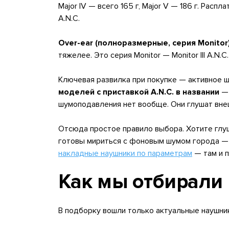
Major IV — всего 165 г, Major V — 186 г. Рас
A.N.C.
Over-ear (полноразмерные, серия Monitor)
тяжелее. Это серия Monitor — Monitor III A.N.C
Ключевая развилка при покупке — активное ш
моделей с приставкой A.N.C. в названии
— 
шумоподавления нет вообще. Они глушат внешн
Отсюда простое правило выбора. Хотите глуш
готовы мириться с фоновым шумом города — б
накладные наушники по параметрам
— там и п
Как мы отбирали
В подборку вошли только актуальные наушники