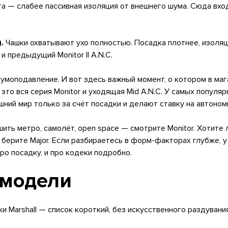
плата — слабее пассивная изоляция от внешнего шума. Сюда вход
.
Чашки охватывают ухо полностью. Посадка плотнее, изоляци
. и предыдущий Monitor II A.N.C.
умоподавление. И вот здесь важный момент, о котором в маг
это вся серия Monitor и уходящая Mid A.N.C. У самых популярн
ий мир только за счёт посадки и делают ставку на автономно
ить метро, самолёт, open space — смотрите Monitor. Хотите 
ерите Major. Если разбираетесь в форм-факторах глубже, у
ро посадку, и про кодеки подробно.
 модели
 Marshall — список короткий, без искусственного раздувания