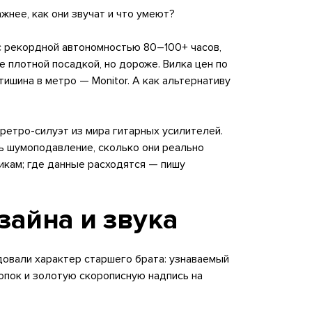
жнее, как они звучат и что умеют?
е, с рекордной автономностью 80–100+ часов,
лее плотной посадкой, но дороже. Вилка цен по
ишина в метро — Monitor. А как альтернативу
й ретро-силуэт из мира гитарных усилителей.
ть шумоподавление, сколько они реально
икам; где данные расходятся — пишу
зайна и звука
едовали характер старшего брата: узнаваемый
опок и золотую скорописную надпись на