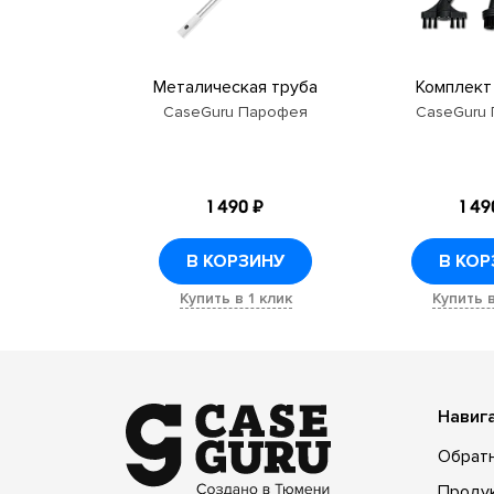
Металическая труба
Комплект
CaseGuru Парофея
CaseGuru
1 490 ₽
1 49
В КОРЗИНУ
В КОР
Купить в 1 клик
Купить в
Навиг
Обратн
Проду