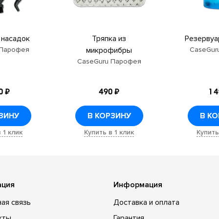
 насадок
Тряпка из
Резервуа
 Парофея
микрофибры
CaseGur
CaseGuru Парофея
0 ₽
490 ₽
1 
ЗИНУ
В КОРЗИНУ
В К
 1 клик
Купить в 1 клик
Купить
ация
Информация
ая связь
Доставка и оплата
кты
Гарантия