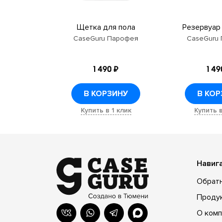
Щетка для пола
Резервуар
CaseGuru Парофея
CaseGuru
1 490 ₽
1 49
В КОРЗИНУ
В КОР
Купить в 1 клик
Купить в
Навиг
Обратн
Проду
О комп