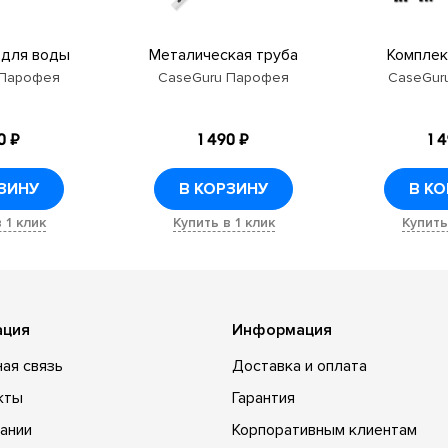
 для воды
Металическая труба
Комплек
 Парофея
CaseGuru Парофея
CaseGur
0 ₽
1 490 ₽
1 
ЗИНУ
В КОРЗИНУ
В К
 1 клик
Купить в 1 клик
Купить
ация
Информация
ая связь
Доставка и оплата
кты
Гарантия
ании
Корпоративным клиентам