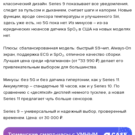
классический дизайн. Series 9 показывает все уведомления,
следит за пульсом и дыханием, считает шаги и калории. Новые
функции, вроде сенсора температуры и улучшенного Siri,
здесь уже есть, но 5G пока нет. Из минусов – из-за
юридических нюансов датчика SpO₂ в США на новых моделях
нет.
Плюсы: сбалансированная модель: быстрый S9-чип, Always-On
экран, поддержка ECG и SpO₂, отличное качество сборки.
Лучшая цена среди «флагманов» (от ~33 990 ₽) делает его
привлекательным выбором для большинства.
Минусы: без 5G и без датчика гипертонии, как у Series 11.
Аккумулятор – стандартные 18 часов, как и у Series 10. По
сравнению с «десяткой» дисплей немного тусклее, а новая
Series 11 предлагает чуть больше сенсоров.
Series 9 – универсальный и надежный выбор, проверенный
временем. Цена: от 30 000 ₽.
Тюменские смарт-часы с УМНЫМ