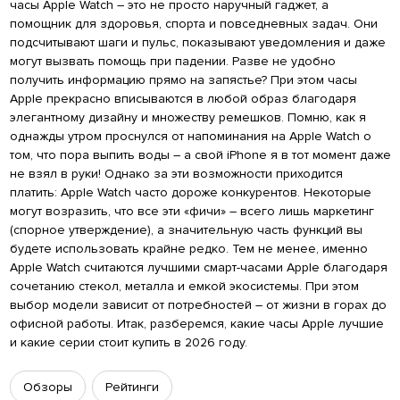
часы Apple Watch – это не просто наручный гаджет, а
помощник для здоровья, спорта и повседневных задач. Они
подсчитывают шаги и пульс, показывают уведомления и даже
могут вызвать помощь при падении. Разве не удобно
получить информацию прямо на запястье? При этом часы
Apple прекрасно вписываются в любой образ благодаря
элегантному дизайну и множеству ремешков. Помню, как я
однажды утром проснулся от напоминания на Apple Watch о
том, что пора выпить воды – а свой iPhone я в тот момент даже
не взял в руки! Однако за эти возможности приходится
платить: Apple Watch часто дороже конкурентов. Некоторые
могут возразить, что все эти «фичи» – всего лишь маркетинг
(спорное утверждение), а значительную часть функций вы
будете использовать крайне редко. Тем не менее, именно
Apple Watch считаются лучшими смарт-часами Apple благодаря
сочетанию стекол, металла и емкой экосистемы. При этом
выбор модели зависит от потребностей – от жизни в горах до
офисной работы. Итак, разберемся, какие часы Apple лучшие
и какие серии стоит купить в 2026 году.
Обзоры
Рейтинги