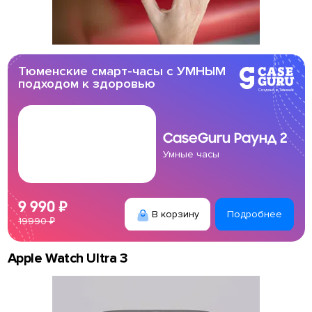
Тюменские смарт-часы с УМНЫМ
подходом к здоровью
CaseGuru
Раунд 2
Умные часы
9 990 ₽
В корзину
Подробнее
19990 ₽
Apple Watch Ultra 3