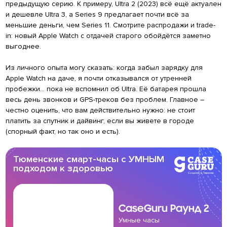
предыдущую серию. К примеру, Ultra 2 (2023) всё ещё актуален
и дешевле Ultra 3, а Series 9 предлагает почти всё за
меньшие деньги, чем Series 11. Смотрите распродажи и trade-
in: новый Apple Watch с отдачей старого обойдётся заметно
выгоднее.
Из личного опыта могу сказать: когда забыл зарядку для
Apple Watch на даче, я почти отказывался от утренней
пробежки… пока не вспомнил об Ultra. Её батарея прошла
весь день звонков и GPS-треков без проблем. Главное –
честно оценить, что вам действительно нужно: не стоит
платить за спутник и дайвинг, если вы живете в городе
(спорный факт, но так оно и есть).
Тюменские смарт-часы с УМНЫМ
подходом к здоровью
CaseGuru
Раунд 2
Умные часы