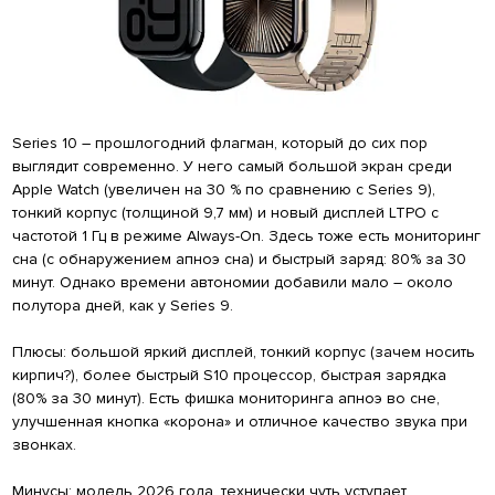
Series 10 – прошлогодний флагман, который до сих пор
выглядит современно. У него самый большой экран среди
Apple Watch (увеличен на 30 % по сравнению с Series 9),
тонкий корпус (толщиной 9,7 мм) и новый дисплей LTPO с
частотой 1 Гц в режиме Always-On. Здесь тоже есть мониторинг
сна (с обнаружением апноэ сна) и быстрый заряд: 80% за 30
минут. Однако времени автономии добавили мало – около
полутора дней, как у Series 9.
Плюсы: большой яркий дисплей, тонкий корпус (зачем носить
кирпич?), более быстрый S10 процессор, быстрая зарядка
(80% за 30 минут). Есть фишка мониторинга апноэ во сне,
улучшенная кнопка «корона» и отличное качество звука при
звонках.
Минусы: модель 2026 года, технически чуть уступает